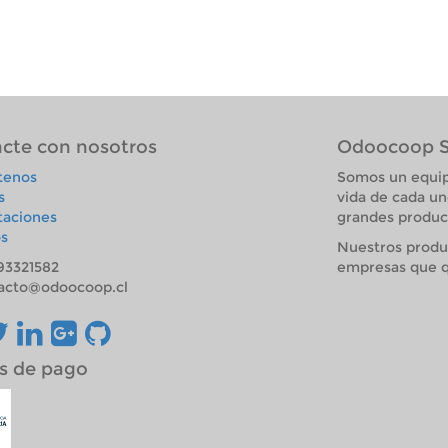
estas tiene un recargo de 1 UF por
concepto de traslado.
cte con nosotros
Odoocoop 
tenos
Somos un equip
s
vida de cada un
taciones
grandes product
s
Nuestros produ
93321582
empresas que q
acto@odoocoop.cl
s de pago