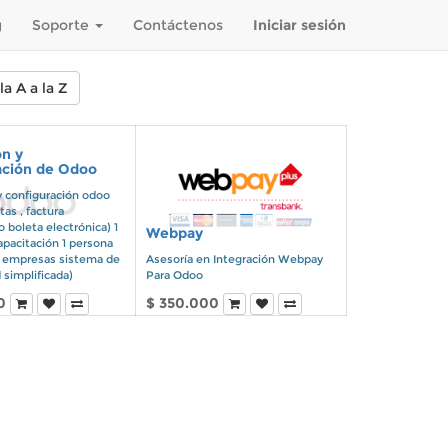
g
Soporte
Contáctenos
Iniciar sesión
a A a la Z
ón y
ación de Odoo
y configuración odoo
tas , factura
o boleta electrónica) 1
Webpay
apacitación 1 persona
( empresas sistema de
Asesoría en Integración Webpay
 simplificada)
Para Odoo
0
$
350.000