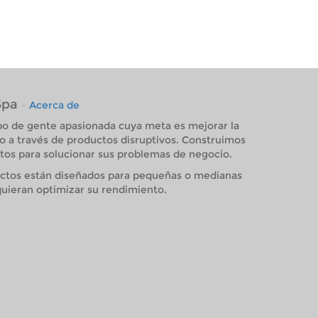
Spa
-
Acerca de
o de gente apasionada cuya meta es mejorar la
o a través de productos disruptivos. Construimos
os para solucionar sus problemas de negocio.
ctos están diseñados para pequeñas o medianas
uieran optimizar su rendimiento.