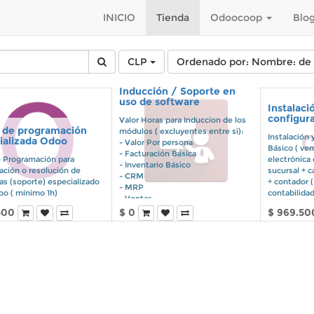
INICIO
Tienda
Odoocoop
Blo
CLP
Ordenado por: Nombre: de l
Inducción / Soporte en
uso de software
Instalaci
configur
Valor Horas para Induccion de los
 de programación
módulos ( excluyentes entre si):
Instalación 
ializada Odoo
- Valor Por persona
Básico ( ven
- Facturación Básica
 Programación para
electrónica 
- Inventario Básico
ación o resolución de
sucursal + c
- CRM
as (soporte) especializado
+ contador 
- MRP
oo ( mínimo 1h)
contabilidad
- Ventas
- Proyectos
500
$
0
$
969.50
- Contabilidad Avanzada
- Inventario Avanzado
- Terminal de punto de ventas
- Sitio Web
- Ecommerce
La induccion se entienden
remotas, opcionalmente podrían
ser presenciales en la RM (Chile),