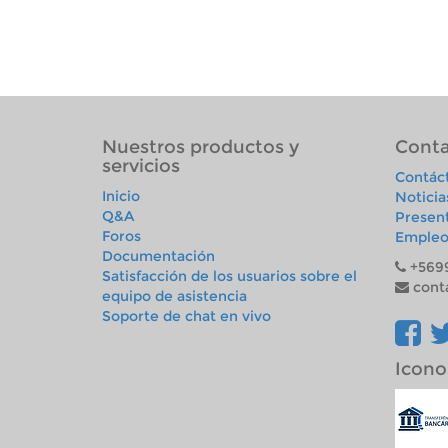
Nuestros productos y
Conta
servicios
Contác
Inicio
Noticia
Q&A
Presen
Foros
Empleo
Documentación
+569
Satisfacción de los usuarios sobre el
cont
equipo de asistencia
Soporte de chat en vivo
Icono