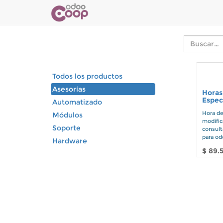
Todos los productos
Asesorías
Horas
Espec
Automatizado
Hora de
Módulos
modific
Soporte
consult
para od
Hardware
$
89.