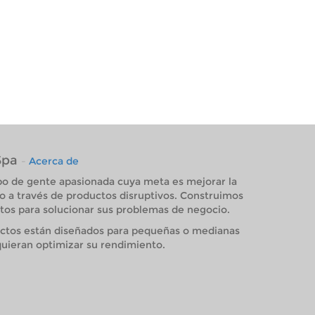
Spa
-
Acerca de
o de gente apasionada cuya meta es mejorar la
o a través de productos disruptivos. Construimos
os para solucionar sus problemas de negocio.
ctos están diseñados para pequeñas o medianas
uieran optimizar su rendimiento.