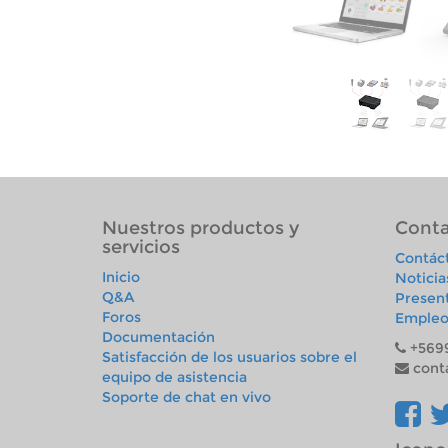
Nuestros productos y
Conta
servicios
Contác
Inicio
Noticia
Q&A
Presen
Foros
Empleo
Documentación
+569
Satisfacción de los usuarios sobre el
cont
equipo de asistencia
Soporte de chat en vivo