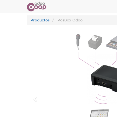
Productos
PosBox Odoo
Previo