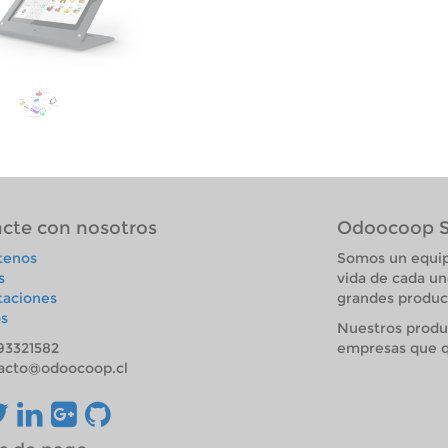
cte con nosotros
Odoocoop 
tenos
Somos un equip
s
vida de cada un
taciones
grandes product
s
Nuestros produ
93321582
empresas que q
acto@odoocoop.cl