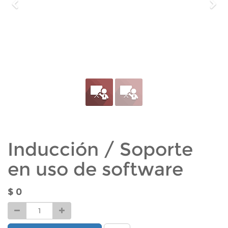
Previo
Sig
Inducción / Soporte
en uso de software
$
0