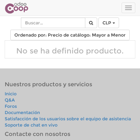
Men
de
Nave
CLP
Ordenado por: Precio de catálogo: Mayor a Menor
No se ha definido producto.
Nuestros productos y servicios
Inicio
Q&A
Foros
Documentación
Satisfacción de los usuarios sobre el equipo de asistencia
Soporte de chat en vivo
Contacte con nosotros