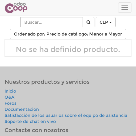
Men
de
Nave
CLP
Ordenado por: Precio de catálogo: Menor a Mayor
No se ha definido producto.
Nuestros productos y servicios
Inicio
Q&A
Foros
Documentación
Satisfacción de los usuarios sobre el equipo de asistencia
Soporte de chat en vivo
Contacte con nosotros