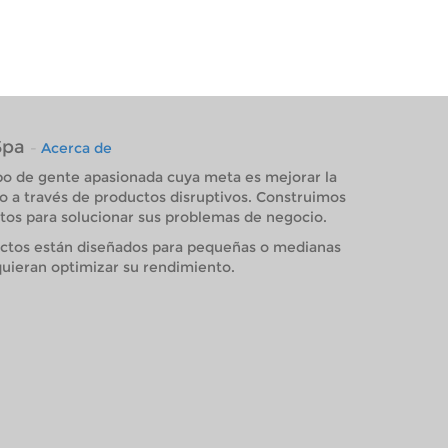
Spa
-
Acerca de
o de gente apasionada cuya meta es mejorar la
o a través de productos disruptivos. Construimos
os para solucionar sus problemas de negocio.
ctos están diseñados para pequeñas o medianas
uieran optimizar su rendimiento.