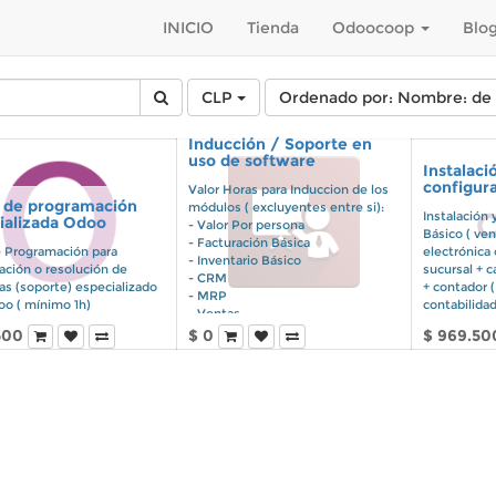
INICIO
Tienda
Odoocoop
Blo
CLP
Ordenado por: Nombre: de l
Inducción / Soporte en
uso de software
Instalaci
configur
Valor Horas para Induccion de los
 de programación
módulos ( excluyentes entre si):
Instalación 
ializada Odoo
- Valor Por persona
Básico ( ven
- Facturación Básica
 Programación para
electrónica 
- Inventario Básico
ación o resolución de
sucursal + c
- CRM
as (soporte) especializado
+ contador 
- MRP
oo ( mínimo 1h)
contabilidad
- Ventas
- Proyectos
500
$
0
$
969.50
- Contabilidad Avanzada
- Inventario Avanzado
- Terminal de punto de ventas
- Sitio Web
- Ecommerce
La induccion se entienden
remotas, opcionalmente podrían
ser presenciales en la RM (Chile),