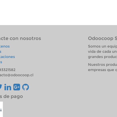
estas tiene un recargo de 1 UF por
concepto de traslado.
cte con nosotros
Odoocoop 
tenos
Somos un equip
s
vida de cada un
taciones
grandes product
s
Nuestros produ
93321582
empresas que q
acto@odoocoop.cl
s de pago