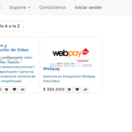
g
Soporte
Contáctenos
Iniciar sesión
a A a la Z
ón y
ación de Odoo
y configuración odoo
tas , factura
o boleta electrónica) 1
Webpay
apacitación 1 persona
( empresas sistema de
Asesoría en Integración Webpay
 simplificada)
Para Odoo
0
$
350.000