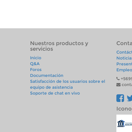
Nuestros productos y
Conta
servicios
Contác
Inicio
Noticia
Q&A
Presen
Foros
Empleo
Documentación
+569
Satisfacción de los usuarios sobre el
cont
equipo de asistencia
Soporte de chat en vivo
Icono