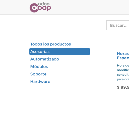
Todos los productos
Asesorías
Horas
Espec
Automatizado
Hora de
Módulos
modific
Soporte
consult
para od
Hardware
$
89.