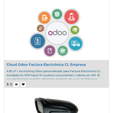
Cloud Odoo Factura Electrónica CL Empresa
4,95 uf + iva Hosting Odoo personalizado para Factura Electrónica CL
Instalado en VPS hasta 10 usuarios concurrentes ( valores en UF). El
uso del Servicio permite utilizar los módulos de pago de Odocoop.
$
0
Valor mensual
Incluye Soporte hasta 3 ticket mensuales.
El servicio apicaf.cl y sre.cl ilimitados ( Para versión Odoo Community).