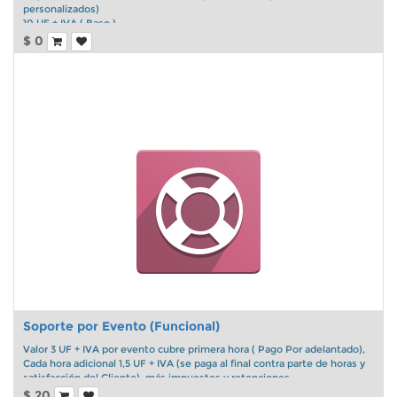
personalizados)
10 UF + IVA ( Base )
1 UF adicional por cada salto
$
0
Ejemplos :
15.0 a 16.0 ---> 10 UF + IVA ( base)
11.0 a 16.0 ---> 10 UF + 4 UF = 14 UF + IVA ( base + 4 saltos)
Soporte por Evento (Funcional)
Valor 3 UF + IVA por evento cubre primera hora ( Pago Por adelantado),
Cada hora adicional 1,5 UF + IVA (se paga al final contra parte de horas y
satisfacción del Cliente), más impuestos y retenciones.
$
20