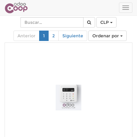
Men
de
Nave
CLP
Anterior
1
2
Siguiente
Ordenar por