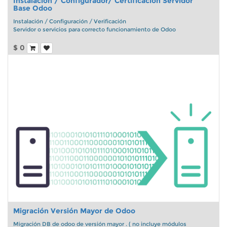
Instalación / Configurador/ Certificación Servidor
Base Odoo
Instalación / Configuración / Verificación
Servidor o servicios para correcto funcionamiento de Odoo
Dependencias, ssl , email , respaldos VPN, seguridad carga
$
0
Migración Versión Mayor de Odoo
Migración DB de odoo de versión mayor . ( no incluye módulos