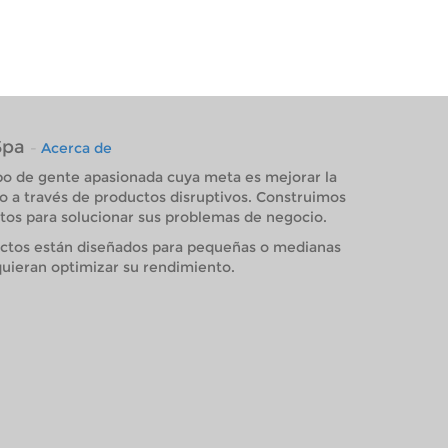
Spa
-
Acerca de
o de gente apasionada cuya meta es mejorar la
o a través de productos disruptivos. Construimos
os para solucionar sus problemas de negocio.
ctos están diseñados para pequeñas o medianas
uieran optimizar su rendimiento.