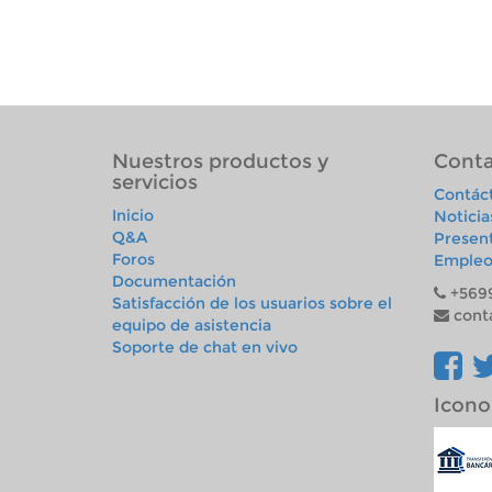
Nuestros productos y
Conta
servicios
Contác
Inicio
Noticia
Q&A
Presen
Foros
Empleo
Documentación
+569
Satisfacción de los usuarios sobre el
cont
equipo de asistencia
Soporte de chat en vivo
Icono