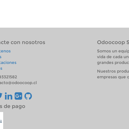
cte con nosotros
Odoocoop 
tenos
Somos un equip
s
vida de cada un
taciones
grandes product
s
Nuestros produ
93321582
empresas que q
acto@odoocoop.cl
s de pago