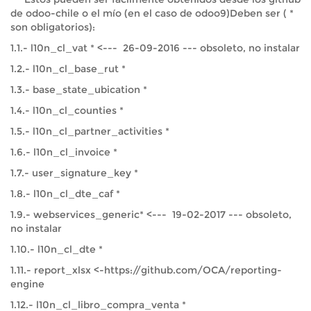
de odoo-chile o el mío (en el caso de odoo9)Deben ser ( *
son obligatorios):
1.1.- l10n_cl_vat * <--- 26-09-2016 --- obsoleto, no instalar
1.2.- l10n_cl_base_rut *
1.3.- base_state_ubication *
1.4.- l10n_cl_counties *
1.5.- l10n_cl_partner_activities *
1.6.- l10n_cl_invoice *
1.7.- user_signature_key *
1.8.- l10n_cl_dte_caf *
1.9.- webservices_generic* <--- 19-02-2017 --- obsoleto,
no instalar
1.10.- l10n_cl_dte *
1.11.- report_xlsx <-https://github.com/OCA/reporting-
engine
1.12.- l10n_cl_libro_compra_venta *