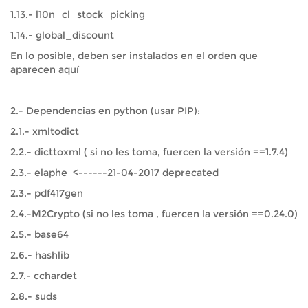
1.13.- l10n_cl_stock_picking
1.14.- global_discount
En lo posible, deben ser instalados en el orden que
aparecen aquí
2.- Dependencias en python (usar PIP):
2.1.- xmltodict
2.2.- dicttoxml ( si no les toma, fuercen la versión ==1.7.4)
2.3.- elaphe <------21-04-2017 deprecated
2.3.- pdf417gen
2.4.-M2Crypto (si no les toma , fuercen la versión ==0.24.0)
2.5.- base64
2.6.- hashlib
2.7.- cchardet
2.8.- suds