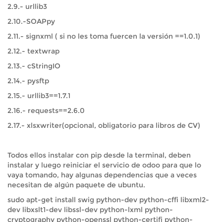
2.9.- urllib3
2.10.-SOAPpy
2.11.- signxml ( si no les toma fuercen la versión ==1.0.1)
2.12.- textwrap
2.13.- cStringIO
2.14.- pysftp
2.15.- urllib3==1.7.1
2.16.- requests==2.6.0
2.17.- xlsxwriter(opcional, obligatorio para libros de CV)
Todos ellos instalar con pip desde la terminal, deben
instalar y luego reiniciar el servicio de odoo para que lo
vaya tomando, hay algunas dependencias que a veces
necesitan de algún paquete de ubuntu.
sudo apt-get install swig python-dev python-cffi libxml2-
dev libxslt1-dev libssl-dev python-lxml python-
cryptography python-openssl python-certifi python-