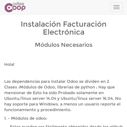
Men
de
Nave
Instalación Facturación
Electrónica
Módulos Necesarios
Hola!
Las dependencias para instalar Odoo se dividen en 2
Clases :Módulos de Odoo, librerías de python ; Hay que
mensionar de Esto ha sido Probado solamente en
Ubuntu/linux server 14.04 y Ubuntu/linux server 16.04, No
hay soporte para Windows, a menos un usuario reporte el
funcionamiento y procedimiento.
1. - Módulos de odoo:
Estos pueden ser fácilmente obtenidos desde los github