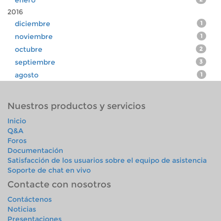
enero
2016
diciembre
1
noviembre
1
octubre
2
septiembre
3
agosto
1
Nuestros productos y servicios
Inicio
Q&A
Foros
Documentación
Satisfacción de los usuarios sobre el equipo de asistencia
Soporte de chat en vivo
Contacte con nosotros
Contáctenos
Noticias
Presentaciones